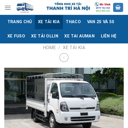
Skip
to
content
TRANG CHỦ
XE TẢI KIA
THACO
VAN 2S VÀ 5S
XE FUSO
XE TẢI OLLIN
XE TAI AUMAN
LIÊN HỆ
HOME
/
XE TẢI KIA