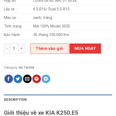
Hộp số:
Cơ khí 06 số tiến, 01 số lùi
Lốp xe :
6.5-R16/ Dual 5.5-R13
Màu xe:
xanh, trắng
Tình trạng:
Mới 100% Model 2025
Bảo hành:
36 tháng 100.000 Km
KIA K250.E5 quantity
Thêm vào giỏ
MUA NGAY
Category:
Xe Tải KIA
DESCRIPTION
Giới thiệu về xe KIA K250.E5