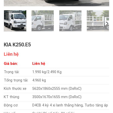
KIA K250.E5
Liên hệ
Giá bán:
Liên hệ
Trọng tải:
1.990 kg/2.490 Kg
Tổng trọng tải:
4.960 kg
Kích thước xe
5620x1860x2555 mm (DxRxC)
KT thùng
3500x1670x1655 mm (DxRxC)
Động cơ:
D4CB 4 kỳ 4 xi lanh thẳng hàng, Turbo tăng áp