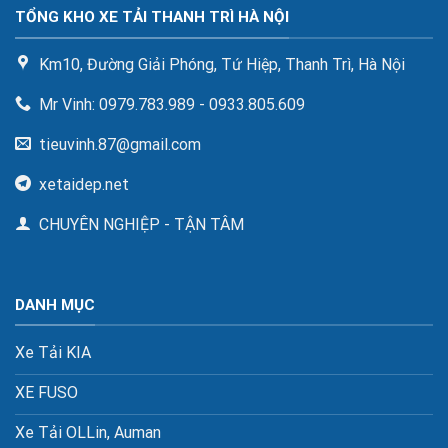
TỔNG KHO XE TẢI THANH TRÌ HÀ NỘI
Km10, Đường Giải Phóng, Tứ Hiệp, Thanh Trì, Hà Nội
Mr Vinh: 0979.783.989 - 0933.805.609
tieuvinh.87@gmail.com
xetaidep.net
CHUYÊN NGHIỆP - TẬN TÂM
DANH MỤC
Xe Tải KIA
XE FUSO
Xe Tải OLLin, Auman