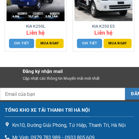
KIA K250L
KIA K250.E5
Liên hệ
Liên hệ
CHI TIẾT
MUA NGAY
CHI TIẾT
MUA NGAY
Đăng ký nhận mail
Cập nhật các thông tin khuyến mãi mới nhất
TỔNG KHO XE TẢI THANH TRÌ HÀ NỘI
Km10, Đường Giải Phóng, Tứ Hiệp, Thanh Trì, Hà Nội
Mr Vinh: 0979.783.989 - 0933.805.609