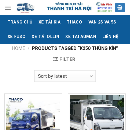
Skip
to
content
TRANG CHỦ
XE TẢI KIA
THACO
VAN 2S VÀ 5S
XE FUSO
XE TẢI OLLIN
XE TAI AUMAN
LIÊN HỆ
HOME
/
PRODUCTS TAGGED “K250 THÙNG KÍN”
FILTER