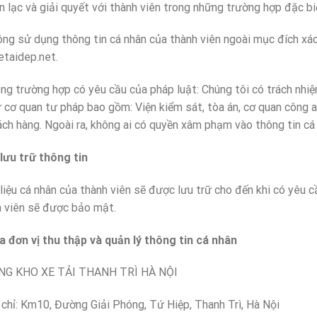
c và giải quyết với thành viên trong những trường hợp đặc bi
ử dụng thông tin cá nhân của thành viên ngoài mục đích xác nh
etaidep.net.
rường hợp có yêu cầu của pháp luật: Chúng tôi có trách nhiệm 
 cơ quan tư pháp bao gồm: Viện kiểm sát, tòa án, cơ quan công an
ch hàng. Ngoài ra, không ai có quyền xâm phạm vào thông tin cá 
lưu trữ thông tin
á nhân của thành viên sẽ được lưu trữ cho đến khi có yêu cầu 
h viên sẽ được bảo mật.
a đơn vị thu thập và quản lý thông tin cá nhân
O XE TẢI THANH TRÌ HÀ NỘI
Km10, Đường Giải Phóng, Tứ Hiệp, Thanh Trì, Hà Nội