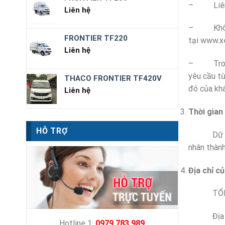
– Liên lạ
Liên hệ
– Không s
FRONTIER TF220
tại www.x
Liên hệ
– Trong t
yêu cầu từ
THACO FRONTIER TF420V
đó của khá
Liên hệ
Thời gian 
HỖ TRỢ
Dữ liệu c
nhân thàn
Địa chỉ củ
TỔNG KH
Địa chỉ: 
Hotline 1:
0979.783.989