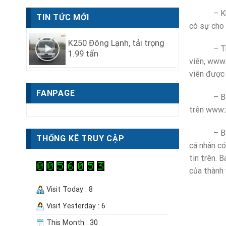
– Không s
TIN TỨC MỚI
có sự cho 
K250 Đông Lạnh, tải trọng
– Trong t
1.99 tấn
viên, www.
viên được 
FANPAGE
– Bảo mật
trên www.
– Ban quả
THỐNG KÊ TRUY CẬP
cá nhân có
tin trên. 
của thành 
Visit Today : 8
Visit Yesterday : 6
This Month : 30