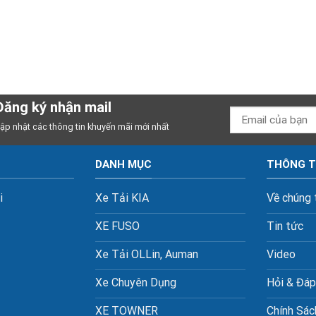
Đăng ký nhận mail
ập nhật các thông tin khuyến mãi mới nhất
DANH MỤC
THÔNG T
i
Xe Tải KIA
Về chúng 
XE FUSO
Tin tức
Xe Tải OLLin, Auman
Video
Xe Chuyên Dụng
Hỏi & Đáp
XE TOWNER
Chính Sác