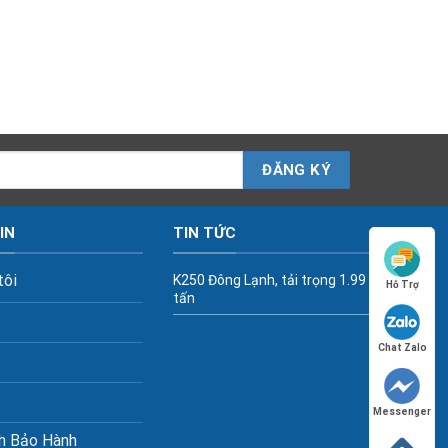
IN
TIN TỨC
tôi
K250 Đông Lạnh, tải trọng 1.99
Hỗ Trợ
tấn
Chat Zalo
Messenger
h Bảo Hành