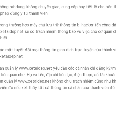
ử dụng, không chuyển giao, cung cấp hay tiết lộ cho bên thứ 
phép đồng ý từ thành viên.
rường hợp máy chủ lưu trữ thông tin bị hacker tấn công dẫn
xetaidep.net sẽ có trách nhiệm thông báo vụ việc cho cơ quan ch
biết.
 tuyệt đối mọi thông tin giao dịch trực tuyến của thành viê
xetaidep.net.
n lý www.xetaidep.net yêu cầu các cá nhân khi đăng ký/mua h
 liên quan như: Họ và tên, địa chỉ liên lạc, điện thoại, số tài kho
Ban quản lý www.xetaidep.net không chịu trách nhiệm cũng như khô
viên đó nếu xét thấy tất cả thông tin cá nhân của thành viên đó