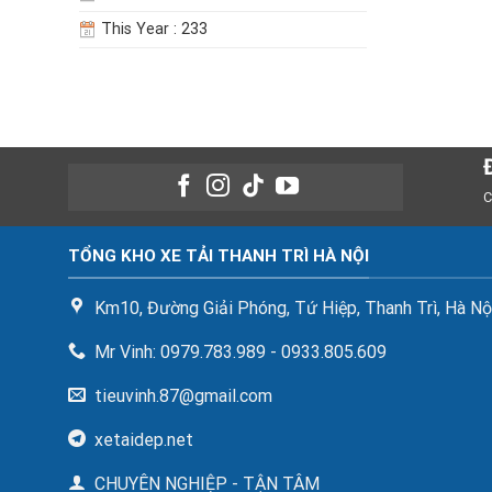
This Year : 233
C
TỔNG KHO XE TẢI THANH TRÌ HÀ NỘI
Km10, Đường Giải Phóng, Tứ Hiệp, Thanh Trì, Hà Nộ
Mr Vinh: 0979.783.989 - 0933.805.609
tieuvinh.87@gmail.com
xetaidep.net
CHUYÊN NGHIỆP - TẬN TÂM