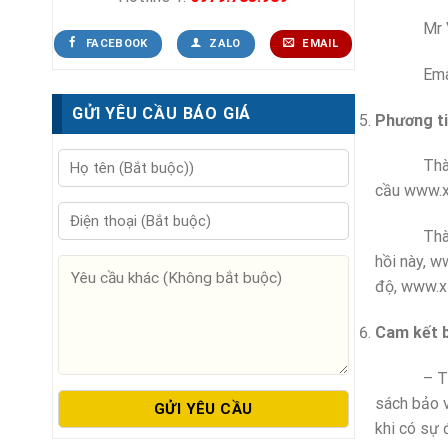
Mr Vinh:
FACEBOOK
ZALO
EMAIL
Email: t
GỬI YÊU CẦU BÁO GIÁ
Phương ti
Thành viê
cầu www.xe
Thành viê
hồi này, w
độ, www.xe
Cam kết b
– Thông t
sách bảo v
khi có sự 