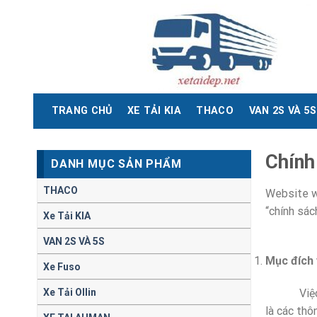
Skip
to
content
TRANG CHỦ
XE TẢI KIA
THACO
VAN 2S VÀ 5S
Chính
DANH MỤC SẢN PHẨM
THACO
Website w
“chính sác
Xe Tải KIA
VAN 2S VÀ 5S
Mục đích 
Xe Fuso
Xe Tải Ollin
Việc thu 
là các thô