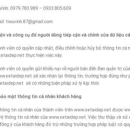
 0979.783.989 – 0933.805.609
ieuvinh.87@gmail.com
ện và công cụ để người dùng tiếp cận và chỉnh sửa dữ liệu c
n có quyền cập nhật, điều chỉnh hoặc hủy bỏ thông tin cá n
taidep.net thực hiện việc này.
n có quyền gửi khiếu nại về người bán đến Ban quản trị của 
ww.xetaidep.net sẽ xác nhận lại thông tin, trường hợp đúng như
taidep.net sẽ có những biện pháp xử lý kịp thời.
ảo mật thông tin cá nhân khách hàng
in cá nhân của thành viên trên www.xetaidep.net được www.
ệ thông tin cá nhân của www.xetaidep.net. Việc thu thập và sử 
đồng ý của khách hàng đó trừ những trường hợp pháp luật có quy