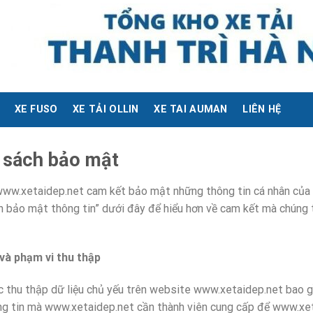
XE FUSO
XE TẢI OLLIN
XE TAI AUMAN
LIÊN HỆ
 sách bảo mật
ww.xetaidep.net cam kết bảo mật những thông tin cá nhân của Q
h bảo mật thông tin” dưới đây để hiểu hơn về cam kết mà chúng t
và phạm vi thu thập
thập dữ liệu chủ yếu trên website www.xetaidep.net bao gồm: 
ng tin mà www.xetaidep.net cần thành viên cung cấp để www.xetai