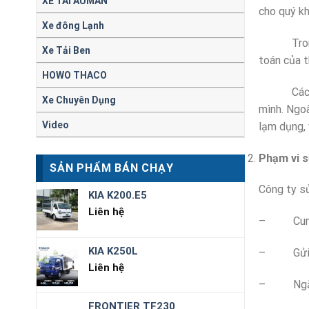
XE TAI AUMAN
cho quý kh
Xe đông Lạnh
Trong quá 
Xe Tải Ben
toán của t
HOWO THACO
Các thành
Xe Chuyên Dụng
mình. Ngoà
Video
lạm dụng, 
Phạm vi s
SẢN PHẨM BÁN CHẠY
Công ty sử
KIA K200.E5
Liên hệ
– Cung cấ
KIA K250L
– Gửi các
Liên hệ
– Ngăn ng
FRONTIER TF230