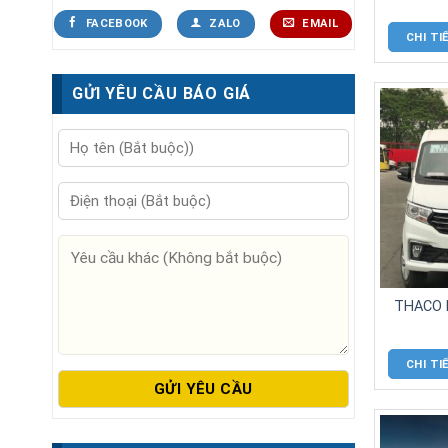
CHI TI
FACEBOOK
ZALO
EMAIL
GỬI YÊU CẦU BÁO GIÁ
THACO 
CHI TI