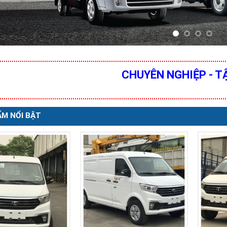
CHUYÊN NGHIỆP - T
M NỔI BẬT
KIA K250.E5
Liên hệ
KIA K250 chở gia súc (lợn,