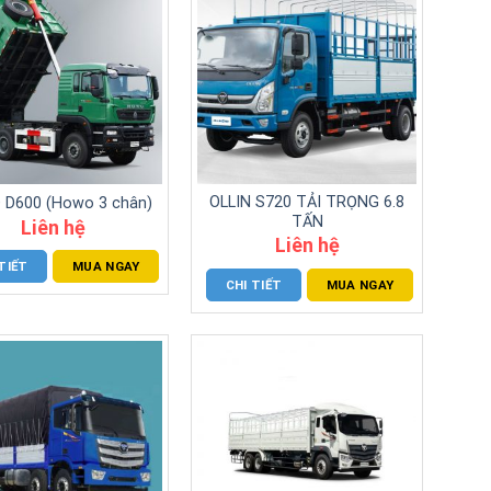
OLLIN S720 TẢI TRỌNG 6.8
D600 (Howo 3 chân)
TẤN
Liên hệ
Liên hệ
TIẾT
MUA NGAY
CHI TIẾT
MUA NGAY