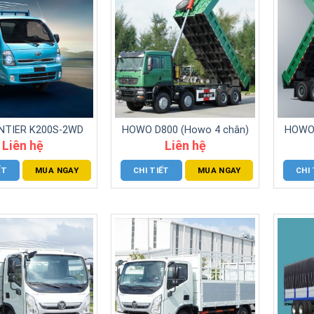
ONTIER K200S-2WD
HOWO D800 (Howo 4 chân)
HOWO 
Liên hệ
Liên hệ
ẾT
MUA NGAY
CHI TIẾT
MUA NGAY
CHI 