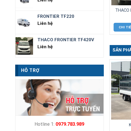
Liên hệ
HACO FRONTIER TF480V
THACO FRONTIER TF450V
Liên hệ
Liên hệ
FRONTIER TF220
CHI TIẾT
MUA NGAY
CHI TIẾT
MUA NGAY
Liên hệ
SẢN PH
THACO FRONTIER TF420V
Liên hệ
HỖ TRỢ
Hotline 1:
0979.783.989