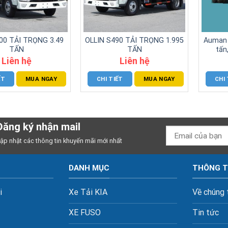
00 TẢI TRỌNG 3.49
OLLIN S490 TẢI TRỌNG 1.995
Auman C
TẤN
TẤN
tấn
Liên hệ
Liên hệ
ẾT
MUA NGAY
CHI TIẾT
MUA NGAY
CHI 
Đăng ký nhận mail
ập nhật các thông tin khuyến mãi mới nhất
DANH MỤC
THÔNG T
i
Xe Tải KIA
Về chúng 
XE FUSO
Tin tức
Xe Tải OLLin, Auman
Video