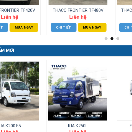
CHI TIẾT
MUA NGAY
trâu, bò…)
Liên hệ
CHI TIẾT
MUA NGAY
ẨM MỚI
KIA K200.E5
KIA K250L
Liên hệ
Liên hệ