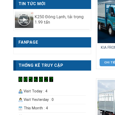
TIN TỨC MỚI
K250 Đông Lạnh, tải trọng
1.99 tấn
KIA FR
FANPAGE
CHI TI
THỐNG KÊ TRUY CẬP
Visit Today : 4
Visit Yesterday : 0
This Month : 4