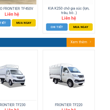
KIA K200.E5
KIA K250L
Liên hệ
Liên hệ
CHI TIẾT
MUA NGAY
CHI TIẾT
MUA NGAY
Xem thêm
FRONTIER TF230
FRONTIER TF220
Liên hệ
Liên hệ