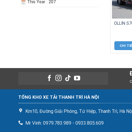
This Year : 207
OLLIN S7
CHI TI
C
TỔNG KHO XE TẢI THANH TRÌ HÀ NỘI
Km10, Đường Giải Phóng, Tứ Hiệp, Thanh Trì, Hà Nộ
Mr Vinh: 0979.783.989 - 0933.805.609
tieuvinh.87@gmail.com