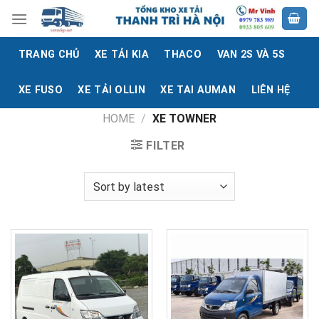
Skip
to
content
TRANG CHỦ
XE TẢI KIA
THACO
VAN 2S VÀ 5S
XE FUSO
XE TẢI OLLIN
XE TAI AUMAN
LIÊN HỆ
HOME
/
XE TOWNER
FILTER