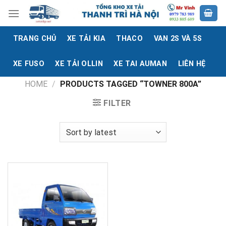
Skip
to
content
TRANG CHỦ
XE TẢI KIA
THACO
VAN 2S VÀ 5S
XE FUSO
XE TẢI OLLIN
XE TAI AUMAN
LIÊN HỆ
HOME
/
PRODUCTS TAGGED “TOWNER 800A”
FILTER