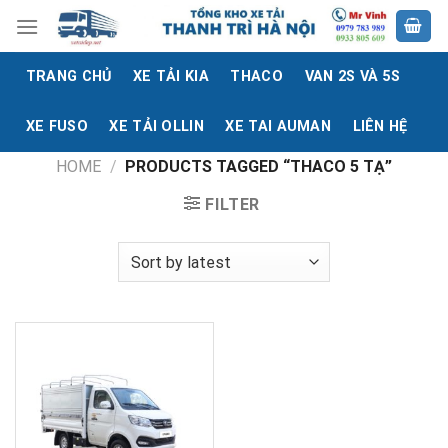
Skip
to
content
TRANG CHỦ
XE TẢI KIA
THACO
VAN 2S VÀ 5S
XE FUSO
XE TẢI OLLIN
XE TAI AUMAN
LIÊN HỆ
HOME
/
PRODUCTS TAGGED “THACO 5 TẠ”
FILTER